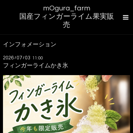
mOgura_farm
国産フィンガーライム果実販
売
インフォメーション
2026
07
03
/
/
11:00
フィンガーライムかき氷