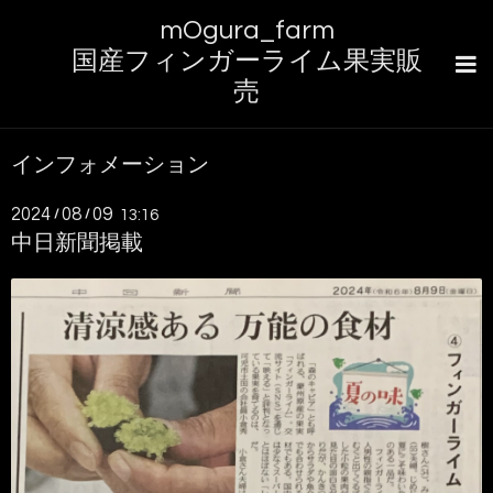
mOgura_farm
国産フィンガーライム果実販
売
インフォメーション
2024
08
09
/
/
13:16
中日新聞掲載