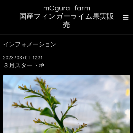
mOgura_farm
国産フィンガーライム果実販
売
インフォメーション
2023
03
01
/
/
12:31
３月スタート🌱