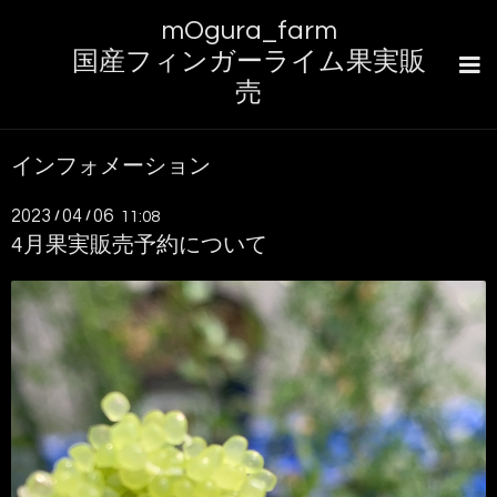
mOgura_farm
国産フィンガーライム果実販
売
インフォメーション
2023
04
06
/
/
11:08
4月果実販売予約について