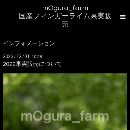
mOgura_farm
国産フィンガーライム果実販
売
インフォメーション
2022
12
01
/
/
10:28
2022果実販売について